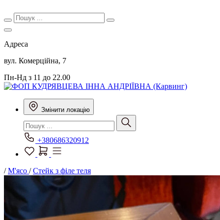
Адреса
вул. Комерційна, 7
Пн-Нд з 11 до 22.00
Змінити локацію
+380686320912
/
М'ясо
/
Стейк з філе теля