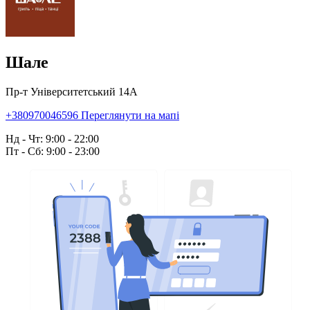
Шале
Пр-т Університетський 14А
+380970046596
Переглянути на мапі
Нд - Чт: 9:00 - 22:00
Пт - Сб: 9:00 - 23:00