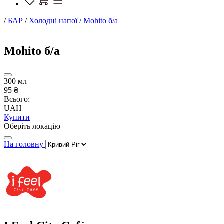
/
БАР
/
Холодні напої
/
Mohito б/а
Mohito б/а
300 мл
95 ₴
Всього:
UAH
Купити
Оберіть локацію
На головну