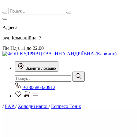
Адреса
вул. Комерційна, 7
Пн-Нд з 11 до 22.00
Змінити локацію
+380686320912
/
БАР
/
Холодні напої
/
Еспресо Тонік