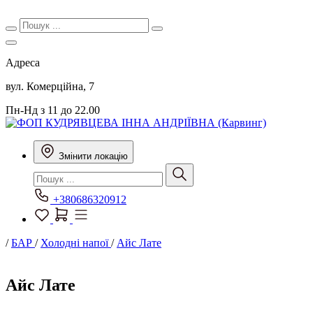
Адреса
вул. Комерційна, 7
Пн-Нд з 11 до 22.00
Змінити локацію
+380686320912
/
БАР
/
Холодні напої
/
Айс Лате
Айс Лате