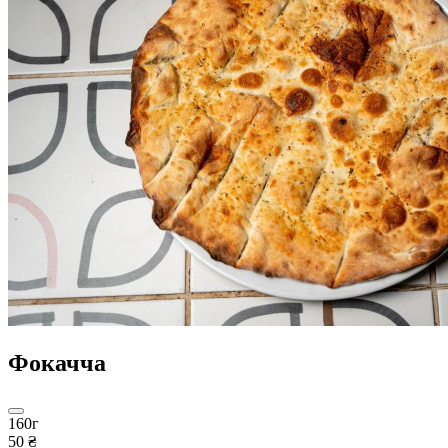
Фокачча
160г
50 ₴