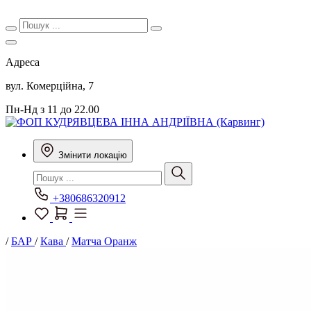
Адреса
вул. Комерційна, 7
Пн-Нд з 11 до 22.00
Змінити локацію
+380686320912
/
БАР
/
Кава
/
Матча Оранж