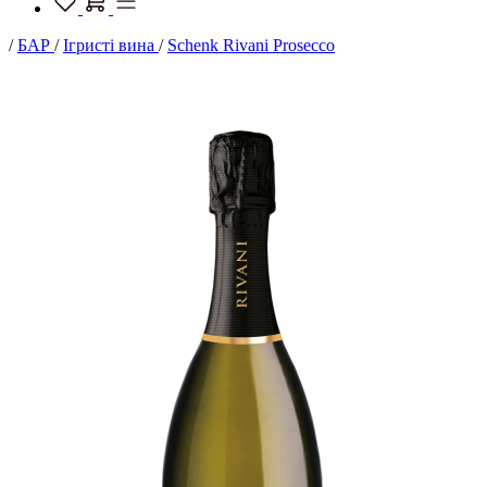
/
БАР
/
Ігристі вина
/
Schenk Rivani Prosecco