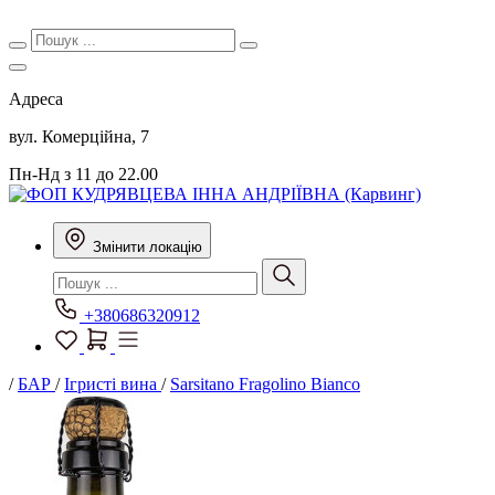
Адреса
вул. Комерційна, 7
Пн-Нд з 11 до 22.00
Змінити локацію
+380686320912
/
БАР
/
Ігристі вина
/
Sarsitano Fragolino Bianco