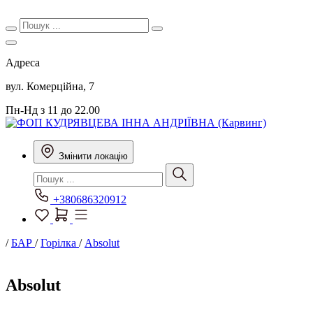
Адреса
вул. Комерційна, 7
Пн-Нд з 11 до 22.00
Змінити локацію
+380686320912
/
БАР
/
Горілка
/
Absolut
Absolut