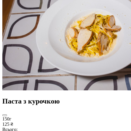
Паста з курочкою
150г
125 ₴
Всього: