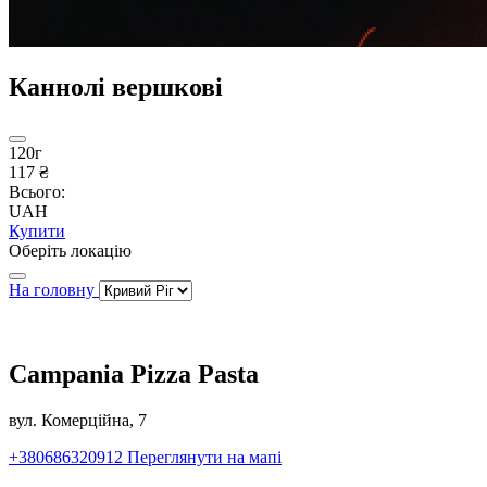
Каннолі вершкові
120г
117 ₴
Всього:
UAH
Купити
Оберіть локацію
На головну
Campania Pizza Pasta
вул. Комерційна, 7
+380686320912
Переглянути на мапі