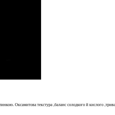
линкою. Оксамитова текстура ,баланс солодкого й кислого ,трив