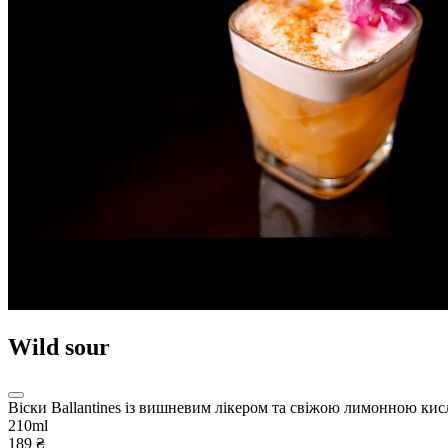
Wild sour
Віски Ballantines із вишневим лікером та свіжою лимонною кис
210ml
189 ₴