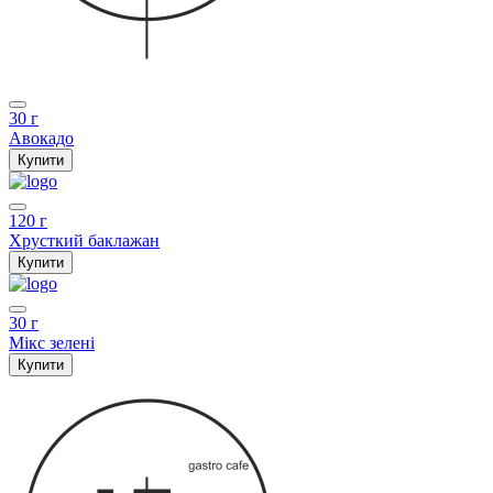
30 г
Авокадо
Купити
120 г
Хрусткий баклажан
Купити
30 г
Мікс зелені
Купити