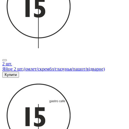
2 шт.
Яйце 2 шт.(омлет/скрембл/глазунья/пашот/відварне)
Купити