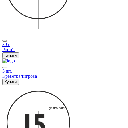
30 г
Ростбіф
Купити
3 шт.
Креветка тигрова
Купити