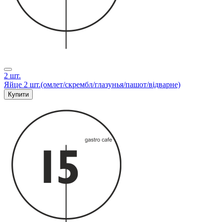
2 шт.
Яйце 2 шт.(омлет/скрембл/глазунья/пашот/відварне)
Купити