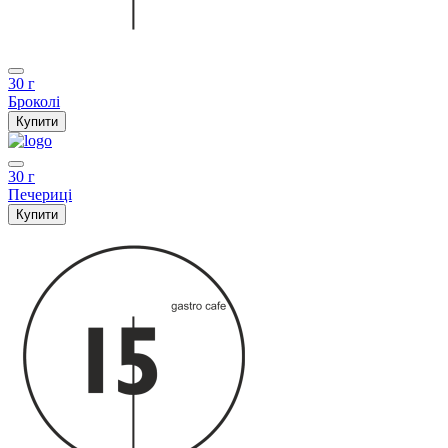
30 г
Броколі
Купити
30 г
Печериці
Купити