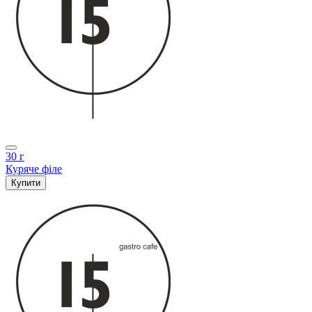
30 г
Куряче філе
Купити