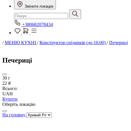
Змінити локацію
+380682078434
/
МЕНЮ КУХНІ
/
Конструктор сніданків (до 16:00)
/
Печериці
Печериці
30 г
22 ₴
Всього:
UAH
Купити
Оберіть локацію
На головну