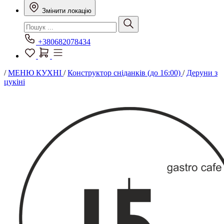
Змінити локацію
+380682078434
/
МЕНЮ КУХНІ
/
Конструктор сніданків (до 16:00)
/
Деруни з
цукіні