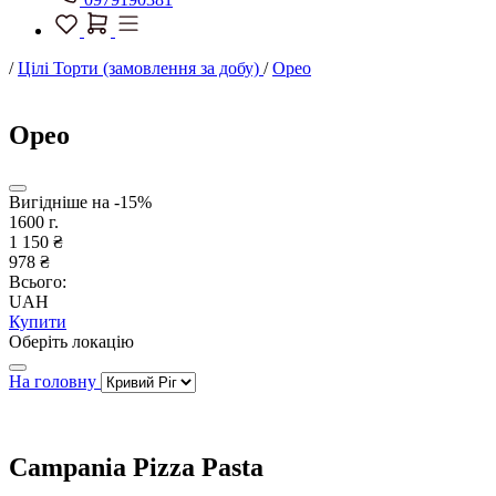
/
Цілі Торти (замовлення за добу)
/
Орео
Орео
Вигідніше на -15%
1600 г.
1 150 ₴
978 ₴
Всього:
UAH
Купити
Оберіть локацію
На головну
Campania Pizza Pasta