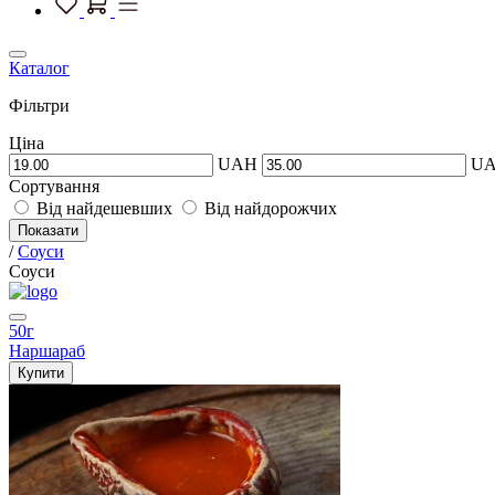
Каталог
Фільтри
Ціна
UAH
U
Сортування
Від найдешевших
Від найдорожчих
Показати
/
Соуси
Соуси
50г
Наршараб
Купити