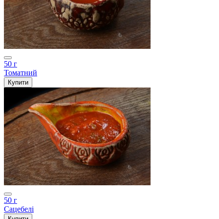
50 г
Томатний
Купити
50 г
Сацебелі
Купити