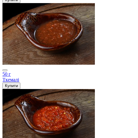
50 г
Ткемалі
Купити