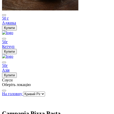
50 г
Аджика
Купити
50г
Кетчуп
Купити
50г
Азія
Купити
Соуси
Оберіть локацію
На головну
Campania Pizza Pasta