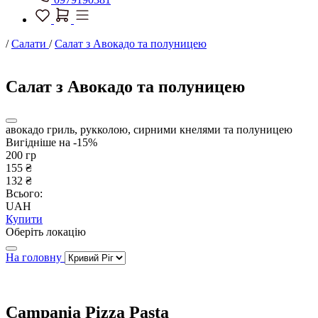
/
Салати
/
Салат з Авокадо та полуницею
Салат з Авокадо та полуницею
авокадо гриль, рукколою, сирними кнелями та полуницею
Вигідніше на -15%
200 гр
155 ₴
132 ₴
Всього:
UAH
Купити
Оберіть локацію
На головну
Campania Pizza Pasta