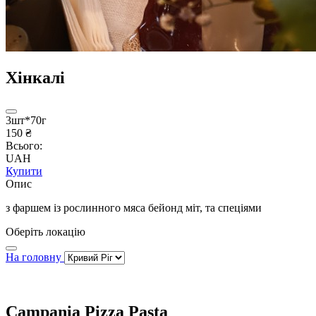
Хінкалі
3шт*70г
150 ₴
Всього:
UAH
Купити
Опис
з фаршем із рослинного мяса бейонд міт, та спеціями
Оберіть локацію
На головну
Campania Pizza Pasta