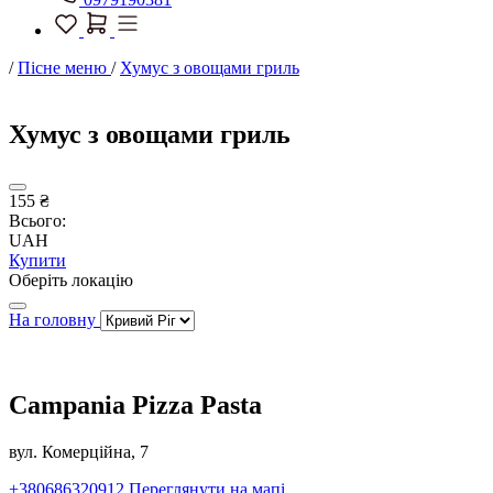
/
Пісне меню
/
Хумус з овощами гриль
Хумус з овощами гриль
155 ₴
Всього:
UAH
Купити
Оберіть локацію
На головну
Campania Pizza Pasta
вул. Комерційна, 7
+380686320912
Переглянути на мапі