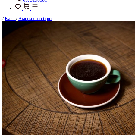
/
Кава
/
Американо брю