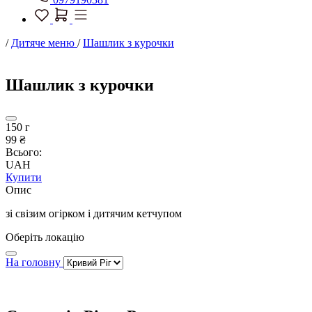
/
Дитяче меню
/
Шашлик з курочки
Шашлик з курочки
150 г
99 ₴
Всього:
UAH
Купити
Опис
зі свізим огірком і дитячим кетчупом
Оберіть локацію
На головну