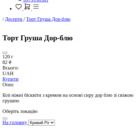
/
Десерти
/
Торт Груша Дор-блю
Торт Груша Дор-блю
120 г
82 ₴
Всього:
UAH
Купити
Опис
Білі ніжні бісквіти з кремом на основі сиру дор блю зі свіжою
грушею
Оберіть локацію
На головну