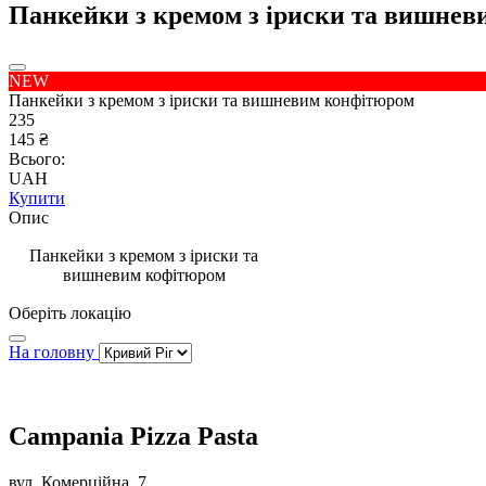
Панкейки з кремом з іриски та вишне
NEW
Панкейки з кремом з іриски та вишневим конфітюром
235
145 ₴
Всього:
UAH
Купити
Опис
Панкейки з кремом з іриски та
вишневим кофітюром
Оберіть локацію
На головну
Campania Pizza Pasta
вул. Комерційна, 7