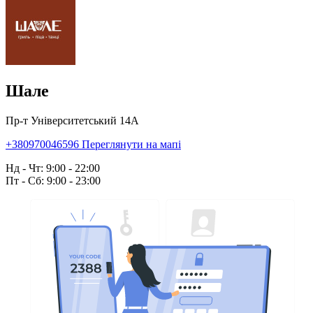
Шале
Пр-т Університетський 14А
+380970046596
Переглянути на мапі
Нд - Чт: 9:00 - 22:00
Пт - Сб: 9:00 - 23:00