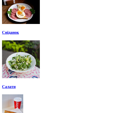
Сніданок
Салати