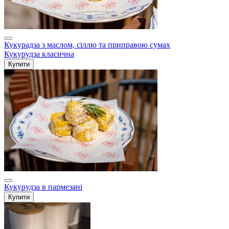
Кукурадза з маслом, сіллю та приправою сумах
Кукурудза класична
Купити
Кукурудза в пармезані
Купити