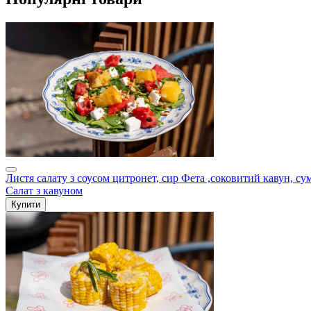
Листя салату з соусом цитронет, сир Фета ,соковитий кавун, су
Салат з кавуном
Купити