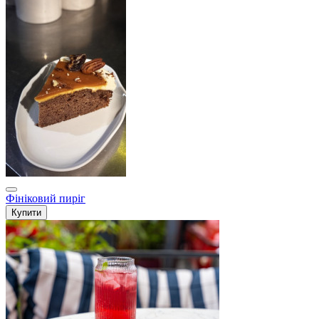
Фініковий пиріг
Купити