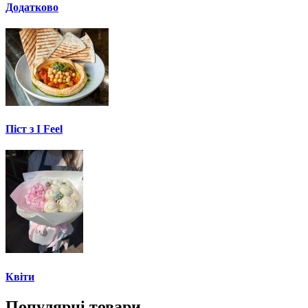
Додатково
Піст з I Feel
Квіти
Популярні товари