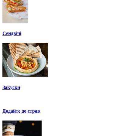
Сендвічі
Закуски
Додайте до страв