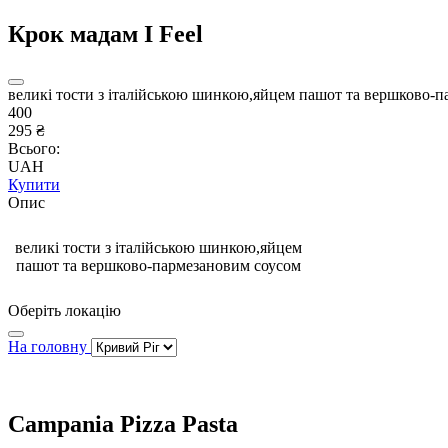
Крок мадам I Feel
великі тости з італійською шинкою,яйцем пашот та вершково-
400
295 ₴
Всього:
UAH
Купити
Опис
великі тости з італійською шинкою,яйцем
пашот та вершково-пармезановим соусом
Оберіть локацію
На головну
Campania Pizza Pasta