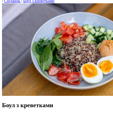
/
Сніданок
/
Боул з креветками
Боул з креветками