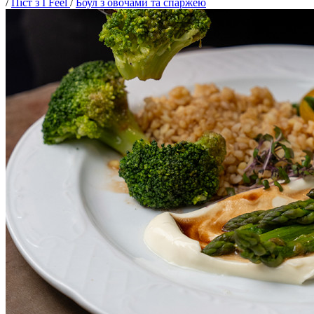
/
Піст з I Feel
/
Боул з овочами та спаржею