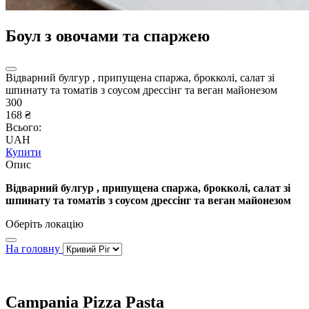
Боул з овочами та спаржею
Відварний булгур , припущена спаржа, брокколі, салат зі
шпинату та томатів з соусом дрессінг та веган майонезом
300
168 ₴
Всього:
UAH
Купити
Опис
Відварний булгур , припущена спаржа, брокколі, салат зі
шпинату та томатів з соусом дрессінг та веган майонезом
Оберіть локацію
На головну
Campania Pizza Pasta