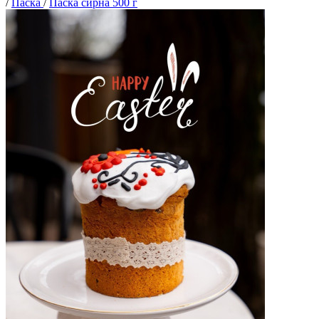
/
Паска
/
Паска сирна 500 г