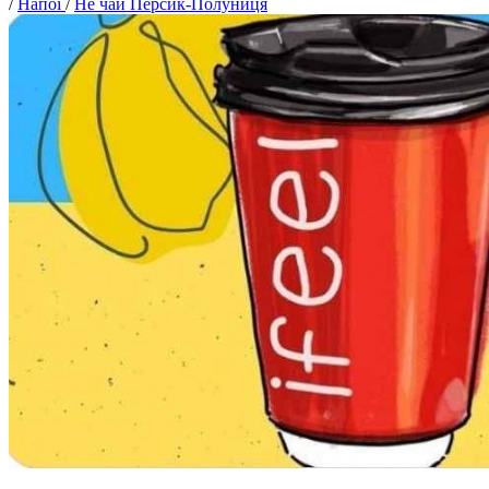
/
Напої
/
Не чай Персик-Полуниця