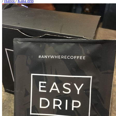
/
Напої
/
Кава drip