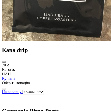
Кава drip
70 ₴
Всього:
UAH
Купити
Оберіть локацію
На головну
Campania Pizza Pasta