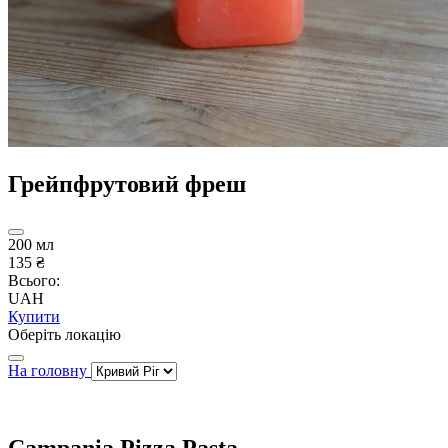
Грейпфрутовий фреш
200 мл
135 ₴
Всього:
UAH
Купити
Оберіть локацію
На головну
Campania Pizza Pasta