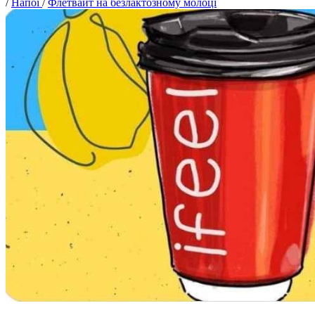
/
Напої
/
Флетвайт на безлактозному молоці