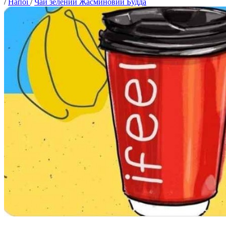
/
Напої
/
Чай зелений Жасминовий Будда