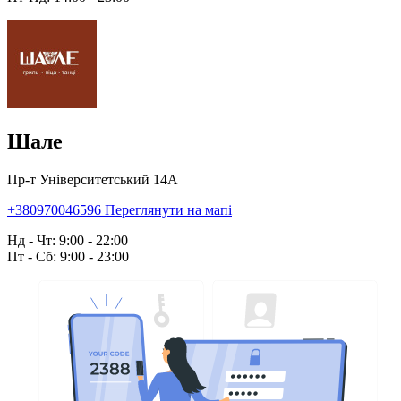
Шале
Пр-т Університетський 14А
+380970046596
Переглянути на мапі
Нд - Чт: 9:00 - 22:00
Пт - Сб: 9:00 - 23:00