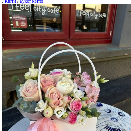
/
Квіти
/
Букет квітів