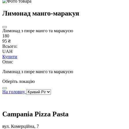
Лимонад манго-маракуя
Лимонад з пюре манго та маракуєю
180
95 ₴
Всього:
UAH
Купити
Опис
Лимонад з пюре манго та маракуєю
Оберіть локацію
На головну
Campania Pizza Pasta
вул. Комерційна, 7