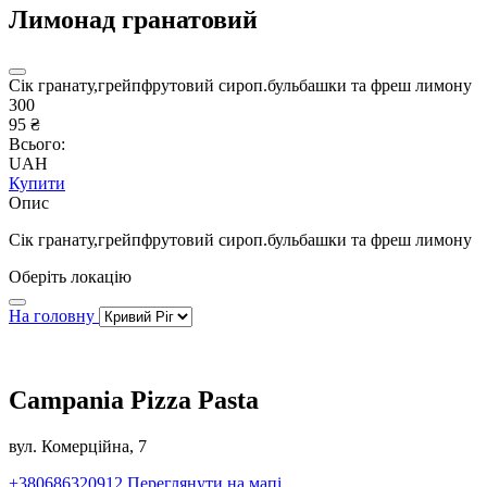
Лимонад гранатовий
Сік гранату,грейпфрутовий сироп.бульбашки та фреш лимону
300
95 ₴
Всього:
UAH
Купити
Опис
Сік гранату,грейпфрутовий сироп.бульбашки та фреш лимону
Оберіть локацію
На головну
Campania Pizza Pasta
вул. Комерційна, 7
+380686320912
Переглянути на мапі