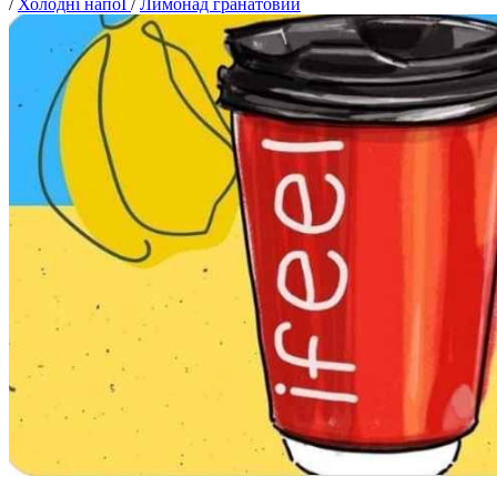
/
Холодні напоЇ
/
Лимонад гранатовий