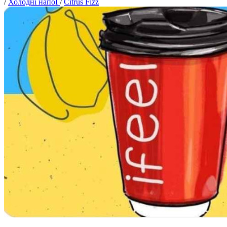
/
Холодні напоЇ
/
Citrus Fizz