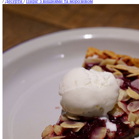
/
Десерти
/
Пиріг з вишнями та морозивом