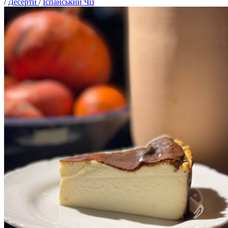
/
Десерти
/
Іспанський Чіз