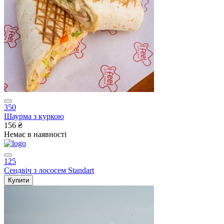
350
Шаурма з куркою
156 ₴
Немає в наявності
125
Сендвіч з лососем Standart
Купити