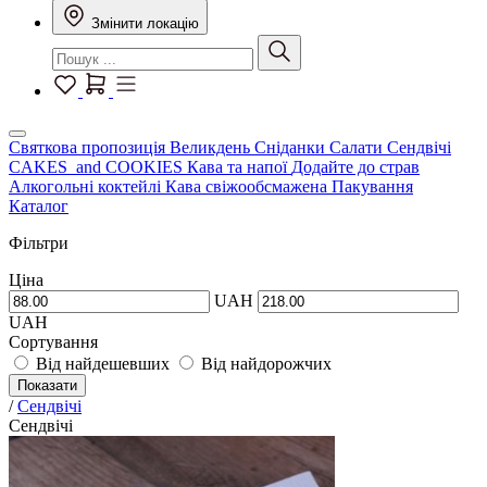
Змінити локацію
Святкова пропозиція
Великдень
Сніданки
Салати
Сендвічі
CAKES and COOKIES
Кава та напої
Додайте до страв
Алкогольні коктейлі
Кава свіжообсмажена
Пакування
Каталог
Фільтри
Ціна
UAH
UAH
Сортування
Від найдешевших
Від найдорожчих
Показати
/
Сендвічі
Сендвічі