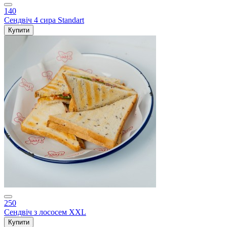
140
Сендвіч 4 сира Standart
Купити
250
Сендвіч з лососем XXL
Купити