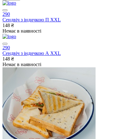
290
Сендвіч з індичкою П XXL
148 ₴
Немає в наявності
290
Сендвіч з індичкою А XXL
148 ₴
Немає в наявності