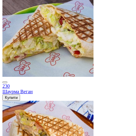
230
Шаурма Веган
Купити