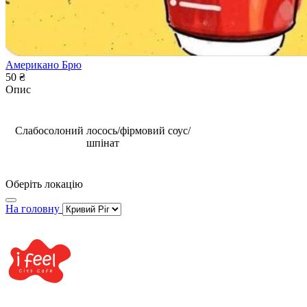
Американо Брю
50 ₴
Опис
Слабосолоний лосось/фірмовий соус/
шпінат
Оберіть локацію
На головну