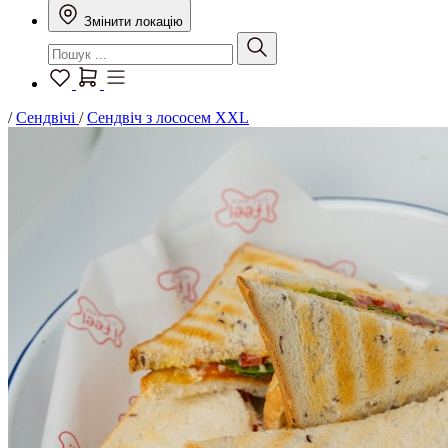
Змінити локацію
/
Сендвічі
/
Сендвіч з лососем XXL