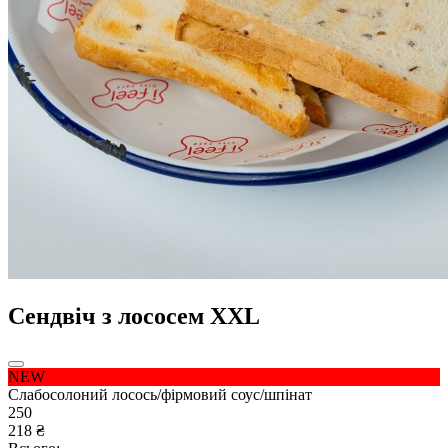
Сендвіч з лососем XXL
NEW
Слабосолоний лосось/фірмовий соус/шпінат
250
218 ₴