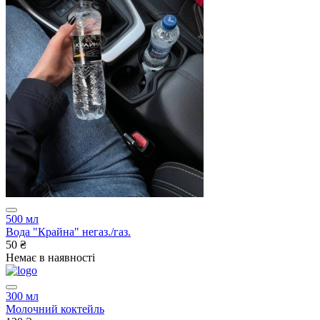
500 мл
Вода "Крайна" негаз./газ.
50 ₴
Немає в наявності
300 мл
Молочний коктейль