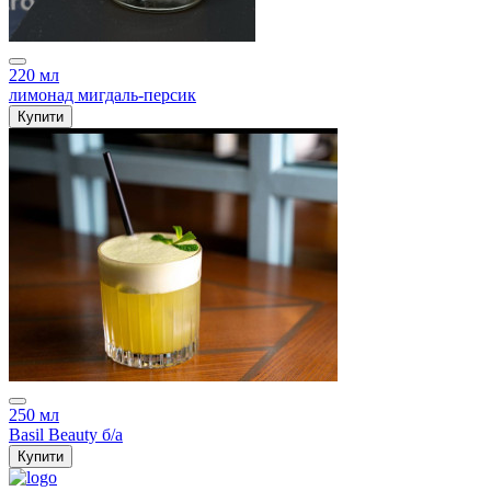
220 мл
лимонад мигдаль-персик
Купити
250 мл
Basil Beauty б/а
Купити