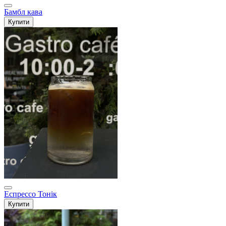
Бамбл кава
Купити
Еспрессо Тонік
Купити