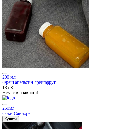
200 мл
Фреш апельсин-грейпфрут
135 ₴
Немає в наявності
250мл
Соки Сандора
Купити