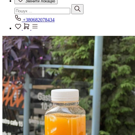
Змінити локацію
+380682078434