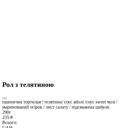
Рол з телятиною
пшенична тортилья / телятина/ соус айолі /соус sweet чилі /
маринований огірок / лист салату / підсмажена цибуля
290г
235 ₴
Всього:
UAH