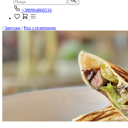
+380964866516
/
Закуски
/
Рол з телятиною