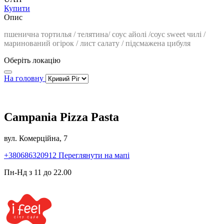
Купити
Опис
пшенична тортилья / телятина/ соус айолі /соус sweet чилі /
маринований огірок / лист салату / підсмажена цибуля
Оберіть локацію
На головну
Campania Pizza Pasta
вул. Комерційна, 7
+380686320912
Переглянути на мапі
Пн-Нд з 11 до 22.00