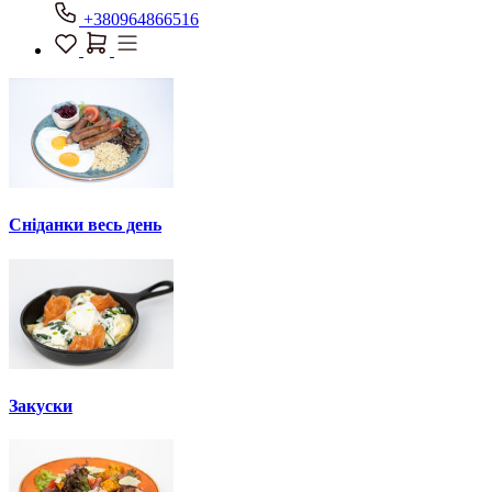
+380964866516
Сніданки весь день
Закуски