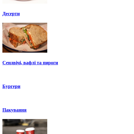
Десерти
Сендвічі, вафлі та пироги
Бургери
Пакування