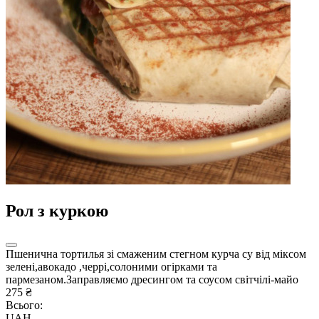
Рол з куркою
Пшенична тортилья зі смаженим стегном курча су від міксом
зелені,авокадо ,черрі,солоними огірками та
пармезаном.Заправляємо дресингом та соусом світчілі-майо
275 ₴
Всього:
UAH