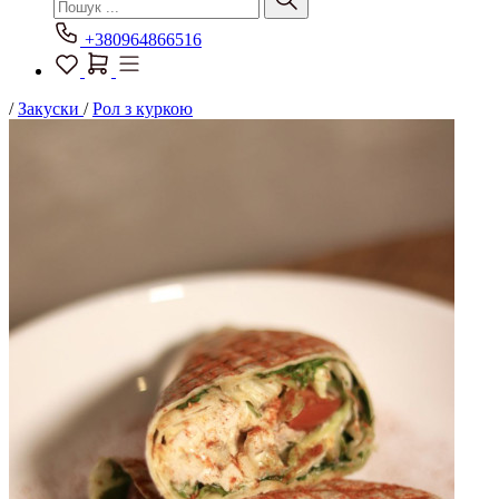
+380964866516
/
Закуски
/
Рол з куркою