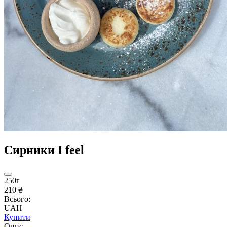
Сирники I feel
250г
210 ₴
Всього:
UAH
Купити
Опис