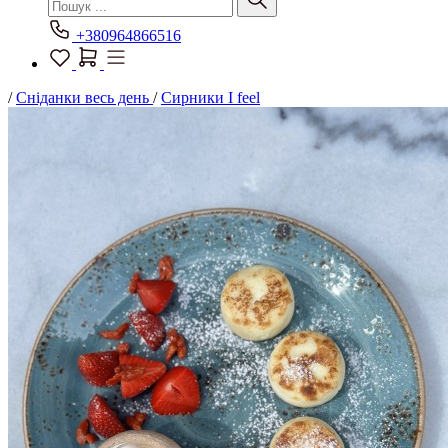
+380964866516
/
Сніданки весь день
/
Сирники I feel